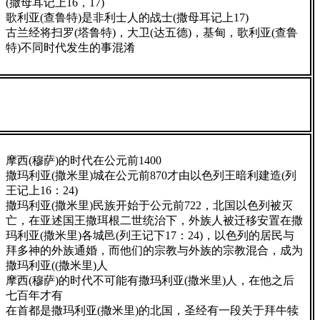
(撒母耳记上16，17)
歌利亚(查鲁特)是非利士人的战士(撒母耳记上17)
古兰经将扫罗(塔鲁特)，大卫(达五德)，基甸，歌利亚(查鲁
特)不同时代发生的事混淆
摩西(穆萨)的时代在公元前1400
撒玛利亚(撒米里)城在公元前870才由以色列王暗利建造(列
王记上16：24)
撒玛利亚(撒米里)民族开始于公元前722，北国以色列被灭
亡，在亚述国王撒珥根二世统治下，外族人被迁移安置在撒
玛利亚(撒米里)各城邑(列王记下17：24)，以色列的居民与
拜多神的外族通婚，而他们的宗教与外族的宗教混合，成为
撒玛利亚((撒米里)人
摩西(穆萨)的时代不可能有撒玛利亚(撒米里)人，在他之后
七百年才有
在首都是撒玛利亚(撒米里)的北国，圣经有一段关于拜牛犊