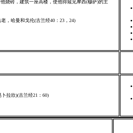
替他烧砖，建筑一座高楼，使他得窥见摩西(穆萨)的主
，哈曼和戈伦(古兰经40：23，24)
欣)(古兰经21：60)