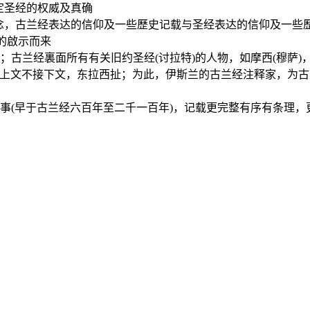
定圣经的权威及真确
念，古兰经表达的信仰及一些歷史记载与圣经表达的信仰及一些
的啟示而来
兰经裏面所有有关旧约圣经(讨拉特)的人物，如摩西(穆萨)，大卫
，上文不接下文，东拉西扯；为此，伊斯兰的古兰经注释家，为古
事(早于古兰经六百年至二千一百年)，记载更完整有序有条理，