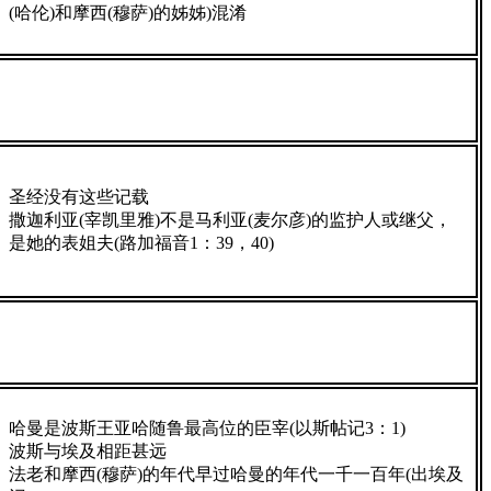
(哈伦)和摩西(穆萨)的姊姊)混淆
圣经没有这些记载
撒迦利亚(宰凯里雅)不是马利亚(麦尔彦)的监护人或继父，
是她的表姐夫(路加福音1：39，40)
哈曼是波斯王亚哈随鲁最高位的臣宰(以斯帖记3：1)
波斯与埃及相距甚远
法老和摩西(穆萨)的年代早过哈曼的年代一千一百年(出埃及