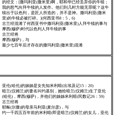
的经文：[撒玛利亚(撒米里)啊，耶和华已经丢弃你的牛犊；
我的怒气向拜牛犊的人发作。他们到几时方能无罪呢？这牛
犊出于以色列，是匠人所造的，并不是神。撒玛利亚(撒米
里)的牛犊必被打碎。](何西亚书8：5，6)
古兰经混淆了何西亚书中撒玛利亚(撒米里)人拜牛犊的事与
摩西(穆萨)时代以色列人拜牛犊的事
古兰经将
摩西(穆萨)，与
最少七百年后才存在的撒玛利亚(撤米里)混淆
亚伦(哈伦)的姊姊是女先知米利暗(出埃及记15：20)
暗兰(仪姆兰)的妻名叫约基别，她给暗兰(仪姆兰)生了亚伦
(哈伦)，摩西(穆萨)，并他们的姊姊米利暗(民数记26：59)
古兰经将
耶稣(尔撒)的母亲马利亚(麦尔彦)，与
约一千四五百年前的米利暗(即是暗兰(仪姆兰)的女儿，亚伦