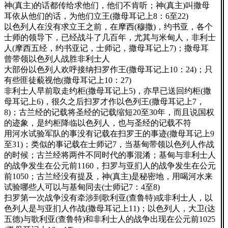
神(真主)的话都传给求他们，他们不肯听；神(真主)叫撒母
耳依从他们的话，为他们立王(撒母耳记上8：6至22)
以色列人在没有求立王之前，在摩西(穆撒)，约书亚，各个
士师的领导下，已经战斗了几百年，尤其与米甸人，非利士
人(摩西五经，约书亚记，士师记，撒母耳记上7)；撒母耳
曾带领以色列人战胜非利士人
大部份以色列人欢呼接纳扫罗作王(撒母耳记上10：24)；只
有些匪徒藐视他(撒母耳记上10：27)
非利士人早前取走约柜(撒母耳记上5)，亦早已送回约柜(撒
母耳记上6)，很久之后扫罗才作以色列王(撒母耳记上7，
8)；古兰经的记载将圣经的记载缩短20至30年，而且说国权
的迹象，是约柜降临以色列人，也与圣经的记载不符
用河水试验军队的事没有记载在扫罗王的事迹(撒母耳记上9
至31)；类似的事记载在士师记7，当基甸带领以色列人作战
的时候；古兰经将两件不同时代的事混淆；基甸与非利士人
的战争发生在公元前1160，扫罗与亚扪人的战争发生在公元
前1050；古兰经没有提及，神(真主)是秘密地，用喝河水来
试验哪些人可以与基甸同去(士师记7：4至8)
扫罗第一次战争没有牵涉到歌利亚(查鲁特)或非利士人，以
色列人是与亚扪人作战(撒母耳记上11)；以色列人，大卫(达
五德)与歌利亚(查鲁特)和非利士人的战争出现在公元前1025