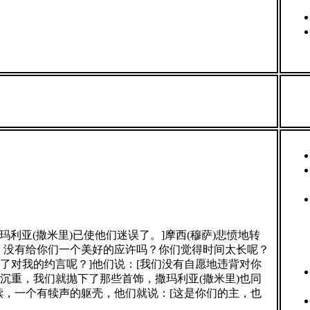
玛利亚(撒米里)已使他们迷误了。]摩西(穆萨)悲愤地转
，没有给你们一个美好的应许吗？你们觉得时间太长呢？
了对我的约言呢？]他们说：[我们没有自愿地违背对你
沉重，我们就抛下了那些首饰，撒玛利亚(撒米里)也同
犊，一个有犊声的躯壳，他们就说：[这是你们的主，也