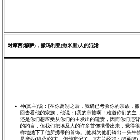
对摩西(穆萨)，撒玛利亚(撒米里)人的混淆
神(真主)说：[在你离别之后，我确已考验你的宗族，撒
回去看他的宗族，他说：[我的宗族啊！难道你们的主
还是你们想应受从你们的主发出的谴责，因而你们违背
的约言，但我们把埃及人的许多首饰携带出来，觉得很
样地抛下了他所携带的首饰。]他就为他们铸出一头牛
是摩西(穆萨)的主，但他忘记了。](古兰经20：85至88)