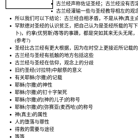
古兰经声称佐证圣经；古兰经没有否
古兰经灌输一些与圣经教导相左的观
所以我们可以下结论：古兰经自相矛盾，不是从神(真主)
罕默德对圣经的认识贫乏，把自己认为是圣经所载的写下；古
卜)，约拿(优努斯)等等的事蹟，都是突如其来无头无尾
(参考7)
圣经比古兰经有更大根据，因为在时空上更接近所记载的
古兰经与圣经有抵触的地方包括这些
古兰经与圣经在信仰，观念上的分歧
旧约圣经(讨拉特)中献祭的意义
有关耶稣(尔撒)的记载
耶稣(尔撒)的神性
耶稣(尔撒)的钉十字架死
耶稣(尔撒)的[神的儿子]的称号
耶稣(尔撒)的[弥赛亚(麦西哈)]的称号
神(真主)的属性
人的堕落与罪性
得救的需要与途径
等等