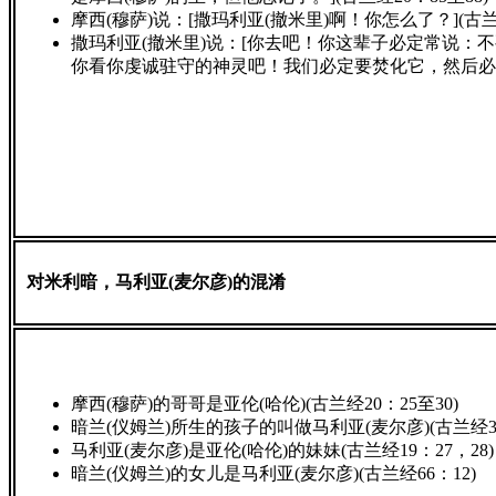
摩西(穆萨)说：[撒玛利亚(撤米里)啊！你怎么了？](古兰经
撒玛利亚(撤米里)说：[你去吧！你这辈子必定常说：
你看你虔诚驻守的神灵吧！我们必定要焚化它，然后必把它
对米利暗，马利亚(麦尔彦)的混淆
摩西(穆萨)的哥哥是亚伦(哈伦)(古兰经20：25至30)
暗兰(仪姆兰)所生的孩子的叫做马利亚(麦尔彦)(古兰经3：
马利亚(麦尔彦)是亚伦(哈伦)的妹妹(古兰经19：27，28)
暗兰(仪姆兰)的女儿是马利亚(麦尔彦)(古兰经66：12)