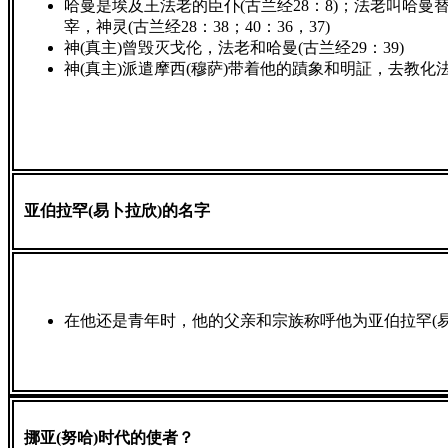
哈曼是埃及王法老的臣仆(古兰经28：8)；法老叫哈曼
宰，神灵(古兰经28：38；40：36，37)
神(真主)曾毁灭戈伦，法老和哈曼(古兰经29：39)
神(真主)派遣摩西(穆萨)带着他的蹟象和明証，去教化法老
亚伯拉罕(易卜拉欣)的名字
在他还是青年时，他的父亲和宗族称呼他为亚伯拉罕(易卜拉
挪亚(努哈)时代的使者？