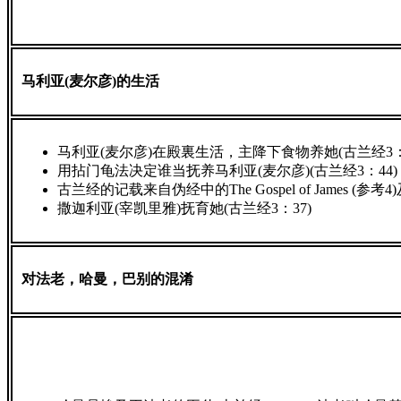
马利亚(麦尔彦)的生活
马利亚(麦尔彦)在殿裏生活，主降下食物养她(古兰经3：
用拈门龟法决定谁当抚养马利亚(麦尔彦)(古兰经3：44)
古兰经的记载来自伪经中的The Gospel of James (参考4)及埃及的 
撒迦利亚(宰凯里雅)抚育她(古兰经3：37)
对法老，哈曼，巴别的混淆