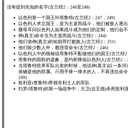
没有提到先知的名字(古兰经2：246至248)
以色列第一个国王叫塔鲁特(古兰经2：247，249)
以色列人求立国王，是为主道而战斗，他们被敌人逐出故乡
撒母耳问以色列人如果战斗成为他们的定制，他们会不战斗
神(真主)命令当为主道而战斗(古兰经2：244)
他们借神(真主)的祐助而打败敌人(古兰经2：251)
他们除少数人外，都违背命令(古兰经2：246)
以色列人中的领袖说塔鲁特不配做他们的国王(古兰经2：2
塔鲁特的国权的迹象，是约柜降临以色列人(古兰经2：24
当塔鲁特统率军队出发的时候，他说神(真主)以一条
谁确是他的部属。只用手捧一捧水的人，不算违抗命令
249)
歌利亚(查鲁特)带领非利士人的军队
扫罗(塔鲁特)的第一场战争中，大卫(达五德)杀死歌利亚(查