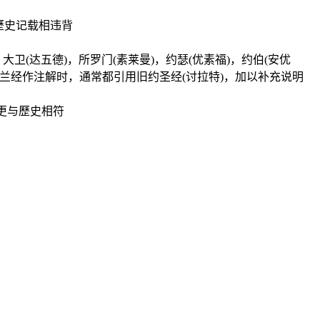
歷史记载相违背
(达五德)，所罗门(素莱曼)，约瑟(优素福)，约伯(安优
兰经作注解时，通常都引用旧约圣经(讨拉特)，加以补充说明
更与歷史相符