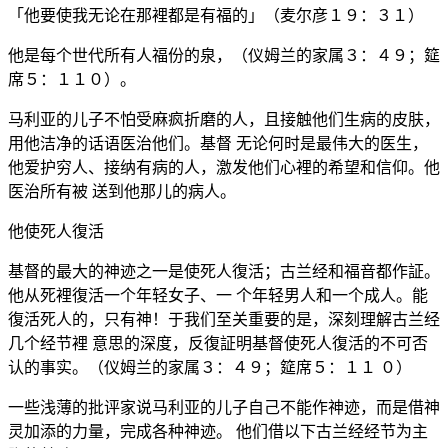
「他要使我无论在那裡都是有福的」（麦尔彦１９：３１）
他是每个世代所有人福份的泉，（仪姆兰的家属３：４９；筵
席５：１１０）。
马利亚的儿子不怕受麻疯折磨的人，且接触他们生病的皮肤，
用他洁净的话语医治他们。基督 无论何时是最伟大的医生，
他爱护穷人、接纳有病的人，激发他们心裡的希望和信仰。他
医治所有被 送到他那儿的病人。
他使死人復活
基督的最大的神迹之一是使死人復活；古兰经和福音都作証。
他从死裡復活一个年轻女子、一 个年轻男人和一个成人。能
復活死人的，只有神！于我们至关重要的是，深刻理解古兰经
几个经节裡 意思的深度，反復証明基督使死人復活的不可否
认的事实。（仪姆兰的家属３：４９；筵席５：１１ ０）
一些浅薄的批评家说马利亚的儿子自己不能作神迹，而是借神
灵加添的力量，完成各种神迹。 他们借以下古兰经经节为主