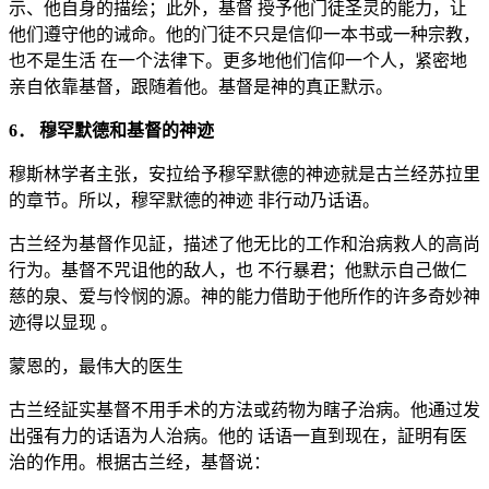
示、他自身的描绘；此外，基督 授予他门徒圣灵的能力，让
他们遵守他的诫命。他的门徒不只是信仰一本书或一种宗教，
也不是生活 在一个法律下。更多地他们信仰一个人，紧密地
亲自依靠基督，跟随着他。基督是神的真正默示。
6． 穆罕默德和基督的神迹
穆斯林学者主张，安拉给予穆罕默德的神迹就是古兰经苏拉里
的章节。所以，穆罕默德的神迹 非行动乃话语。
古兰经为基督作见証，描述了他无比的工作和治病救人的高尚
行为。基督不咒诅他的敌人，也 不行暴君；他默示自己做仁
慈的泉、爱与怜悯的源。神的能力借助于他所作的许多奇妙神
迹得以显现 。
蒙恩的，最伟大的医生
古兰经証实基督不用手术的方法或药物为瞎子治病。他通过发
出强有力的话语为人治病。他的 话语一直到现在，証明有医
治的作用。根据古兰经，基督说：