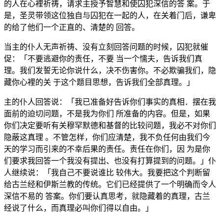
的人在心裡祈祷，请求主授予智慧和使囚犯深信的答 案。于
是，圣灵带领这位独自与囚犯在一起的人，在关着门后，谦卑
的给了他们一个正直的、清楚的 回答。
当主的仆人无声祈祷、没有立刻回答问题的时候，囚犯就催
促：「不要逃避你的责任，不要 当一个懦夫，告诉我们真
理。我们发誓无论你说什么，决不伤害你。不必欺骗我们，隐
藏你心裡的关 于这个题目思想，告诉我们全部真理。」
主的仆人回答说：「我已准备好告诉你们事实的真相．摆在我
面前的迫切问题，不是我为你们 所准备的内容。但是，如果
你们决定要听有关穆罕默德和基督的比较问题，我必不对你们
隐蔽这真理 。不管怎样，你们应清楚，我不负任何由我们今
天的学习而引来的不幸后果的责任。责任在你们，因 为是你
们要求我回答一个我没有提出、也没有打算提到的问题。」仆
人继续说：「我自己不要说谁比 较伟大。我要把这个判断留
给古兰经和伊斯兰教的传统。它们已经提供了一个明确而令人
深信不易的 答案。你们要认真思考，就隐藏着的真理，古兰
经说了什么，而真理必叫你们得以自由。」