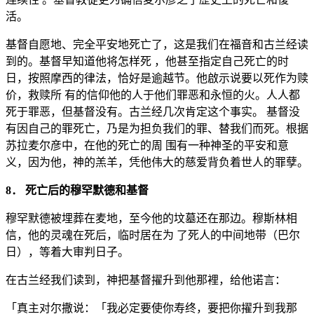
活。
基督自愿地、完全平安地死亡了，这是我们在福音和古兰经读
到的。基督早知道他将怎样死 ，他甚至指定自己死亡的时
日，按照摩西的律法，恰好是逾越节。他啟示说要以死作为赎
价，救赎所 有的信仰他的人于他们罪恶和永恒的火。人人都
死于罪恶，但基督没有。古兰经几次肯定这个事实。 基督没
有因自己的罪死亡，乃是为担负我们的罪、替我们而死。根据
苏拉麦尔彦中，在他的死亡的周 围有一种神圣的平安和意
义，因为他，神的羔羊，凭他伟大的慈爱背负着世人的罪孽。
8． 死亡后的穆罕默德和基督
穆罕默德被埋葬在麦地，至今他的坟墓还在那边。穆斯林相
信，他的灵魂在死后，临时居在为 了死人的中间地带（巴尔
日），等着大审判日子。
在古兰经我们读到，神把基督擢升到他那裡，给他诺言：
「真主对尔撒说：「我必定要使你寿终，要把你擢升到我那