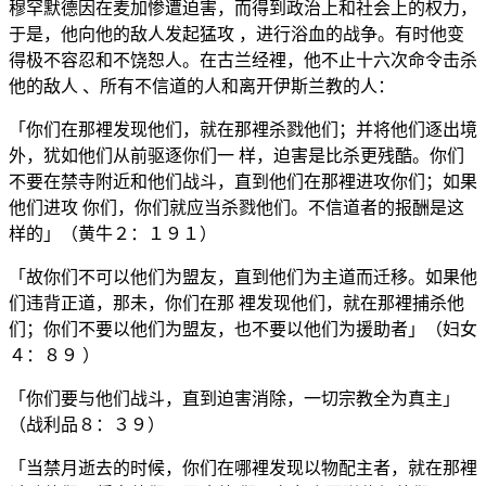
穆罕默德因在麦加惨遭迫害，而得到政治上和社会上的权力，
于是，他向他的敌人发起猛攻 ，进行浴血的战争。有时他变
得极不容忍和不饶恕人。在古兰经裡，他不止十六次命令击杀
他的敌人 、所有不信道的人和离开伊斯兰教的人：
「你们在那裡发现他们，就在那裡杀戮他们；并将他们逐出境
外，犹如他们从前驱逐你们一 样，迫害是比杀更残酷。你们
不要在禁寺附近和他们战斗，直到他们在那裡进攻你们；如果
他们进攻 你们，你们就应当杀戮他们。不信道者的报酬是这
样的」（黄牛２：１９１）
「故你们不可以他们为盟友，直到他们为主道而迁移。如果他
们违背正道，那未，你们在那 裡发现他们，就在那裡捕杀他
们；你们不要以他们为盟友，也不要以他们为援助者」（妇女
４：８９ ）
「你们要与他们战斗，直到迫害消除，一切宗教全为真主」
（战利品８：３９）
「当禁月逝去的时候，你们在哪裡发现以物配主者，就在那裡