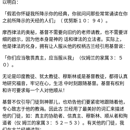
以明白：
「假若你怀疑我所降示你的经典，你就问问那些常常诵读在你
之前所降示的天经的人们」（ 优努斯１０：９４）。
摩西律法的奥秘，基督不需要向旧约的老师请教，也不需要详
细的啟示，因为他本身是神的 话和律法的立法者。实际上，
他是律法的化身，拥有让人服从他的权柄古兰经引用基督说：
「你们应当敬畏真主，应当服从我」（仪姆兰的家属３：５
０）。
无论是印度教徒、犹太教徒、穆斯林或是基督教徒，都得认真
地研究福音，牢记在心，生活 中时刻跟随基督。基督有权利
和许可要求每一个人对他顺从！
基督不仅引导门徒到神那儿，也劝告他们要紧密地跟随着他，
专心致志于他的教诲。因此古 兰经用了最美好的词汇来描述
他的门徒，如：真主的协助者、信真主、穆斯林、顺从者和殉
道者（仪 姆兰的家属３：５２－５３）。有关他的门徒，我
们在古兰经裡读到：