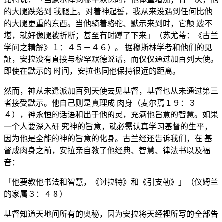
的大腿跌落到 我腿上。对着神起誓，我从来没遇到任何比他
的大腿更重的东西。当他骑着骆驼、默示来到时，它颠 跛不
堪，就好像腿被折断；甚至有时蹲了下来」（苏尤蒂：《古兰
学问之精解》１：４５－４６）。 据穆斯林学者和他们的见
証，安拉没有直接与穆罕默德说话，而仅仅通过加百列天使。
即使在默示的 时间，安拉也同他保持很远的距离。
然而，神从未遣派加百列天使去见基督，基督也从未通过第三
者接受默示。他自己则是真理成 肉身（麦尔焉１９：３
４），神永恒的话语和出于他的灵，充满他旨意的智慧。如果
一个人要深入研 究神的旨意，就必需认真学习基督的生平，
因为他是全能的神的旨意的化身。古兰经还告诉我们，在 基
督成肉身之前，安拉亲自教了他经典、智慧、律法书以及福
音：
「他要教他书法和智慧，《讨拉特》和《引支勒》」（仪姆兰
的家属３：４８）
基督知道天地间所有的奥秘，因为安拉将天经裡所写的全部告