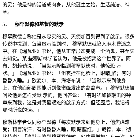
的灵；他是神的话道成肉身，从他诞生之始，生活纯洁、神
圣。
5． 穆罕默德和基督的默示
穆罕默德自称他是从忠实的灵、天使加百列得到了啟示。很多
传说中提到，每当啟示临到时， 穆罕默德就陷入麻木昏迷之
中。在《瑞瓦亚》书说，他从正常形态变成一个酒鬼，甚至失
去知觉。某 些穆斯林学者认为，他是被招离这个世界了。阿
布．胡赖勒说，「当默示降临到穆罕默德时，他惊恐 万
状。」《瑞瓦亚》书说：「沮丧挂在他脸上，眼睛ˍ陷；有时
昏昏入睡。」欧麦尔．本．海塔布说 ：「当默示来到他身
上，在他面部周围能听到像蜜蜂发出的翁翁声。」穆罕默德被
问及他是怎样受默 示的，他回答说：「有时犹如被敲击的钟
声来到我，这是对我最艰难的啟示方式；但经歷后，我记得
那时所说的话。」
穆斯林学者认同穆罕默德「每次默示来到他身上，他焦虑难
受；额冒冷汗；有时昏昏入睡，眼 睛腥红。」栽德．本．彻
比特说：「当默示降到穆罕默德时，他体重增加；有一次，他