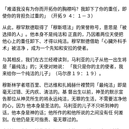
「难道我没有为你而开拓你的胸襟吗？我卸下了你的重任，即
使你的背担负过重的」（开拓９ ４：１－３）
从此，穆罕默德取得了「穆斯塔法」的荣誉称号，意思是「被
选择的人」。他本身不是纯洁和 正直的，乃因着两位天使把
他心上的重任卸下、才得以纯洁。穆罕默德借助「心臟外科手
术」被洁净 ，成为一个先知和安拉的使者。
与其相反，我们在古兰经裡读到，马利亚的儿子从他一出生将
是「最纯洁」的；天使对她说： 「我只是你的主的使者，我
来给你一个纯洁的儿子」（马尔彦１９：１９）。
穆斯林学者塔百里、巴达维和扎姆赫什裡赞同「最纯洁」即是
毫无过错、无内疚、清洁的。基 督出生以前，神圣的默示宣
告那位从神灵所生的将永远纯洁，无罪的生活，不需要洁净他
的心，因为 他本身是圣洁的。马利亚的儿子不只听到神的
话，他本身是神的话；他所作的和他所说的之间没有任 何差
别。在他仍是无可指责、毫无罪过的。