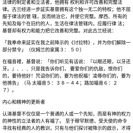
法律的制定者和立法者，他拥有 权利和许可改善和完整法
律。古兰经进一步証实基督拥有这个独一无二的特权；他不屈
服于律法的管 辖，反而统治它，并使它完整。摩西、所有的
先知及每个在旧约的人，生活在律法管辖内，应履行律 法；
基督却有权力和能力把它改善和完整。对此古兰经说：
「我奉命来証实在我之前降示的《讨拉特》，并为你们解除一
部分禁令」（仪姆兰的家属３： ５０）
在福音裡，基督说：「你们听见有话说：『以眼还眼，以牙还
牙。』．．．只是我告诉你们， 要爱你们的仇敌，恨你们
的，要待他好！咒诅你们的，要为他祝福！凌辱你们的，要为
他祷告」（马 太福音５：３８－４４；路加福音６：２
７）。
内心和精神的更新者
认清基督不仅仅是一个普通的人或一个先知，而是有神的权力
的神性的立法者的人有福了。 至于穆罕默德，受天使的命令
寻找有经典的人的教训，只有与他们探讨被降示的啟示，才得