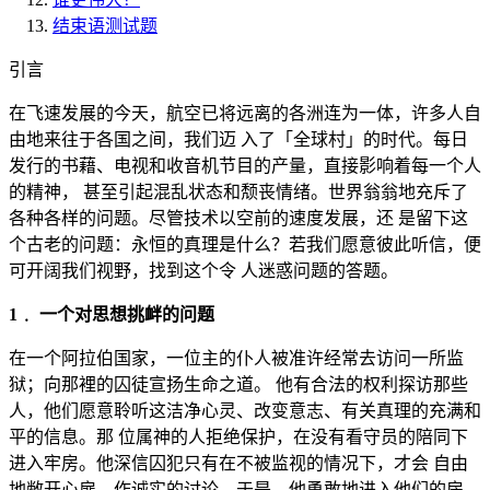
结束语测试题
引言
在飞速发展的今天，航空已将远离的各洲连为一体，许多人自
由地来往于各国之间，我们迈 入了「全球村」的时代。每日
发行的书藉、电视和收音机节目的产量，直接影响着每一个人
的精神， 甚至引起混乱状态和颓丧情绪。世界翁翁地充斥了
各种各样的问题。尽管技术以空前的速度发展，还 是留下这
个古老的问题：永恒的真理是什么？若我们愿意彼此听信，便
可开阔我们视野，找到这个令 人迷惑问题的答题。
1﹒ 一个对思想挑衅的问题
在一个阿拉伯国家，一位主的仆人被准许经常去访问一所监
狱；向那裡的囚徒宣扬生命之道。 他有合法的权利探访那些
人，他们愿意聆听这洁净心灵、改变意志、有关真理的充满和
平的信息。那 位属神的人拒绝保护，在没有看守员的陪同下
进入牢房。他深信囚犯只有在不被监视的情况下，才会 自由
地敝开心扉，作诚实的讨论。于是，他勇敢地进入他们的房