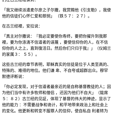
「我又继续派遣麦尔彦之子尔撒，我赏赐他《引支勒》，我使
他的信徒们心怀仁爱和慈悯」 （铁５７：２７）。
在古兰经裡，安拉说：
「真主对尔撒说：『我必定要使你寿终，要把你擢升到我那
裡，要为你涤清不信道者的诬蔑 ，要使信仰你的人，在不信
仰你的人之上，直到復活日。然后你们只归于我』」（仪姆兰
的家属３： ５５）。
这些古兰经的章节表明，耶稣真实的信徒是位于人类至高的、
特殊的、难得的地位。他们谦 卑、不自夸或超群出众。穆罕
默德评断说：
「你必定发现，对于信道者最亲近的是自称基督教徒的人；因
为他们当中有许多牧师和僧侣 ，还因为他们不自大」（筵席
５：８２）古兰经的见証，体现了基督的伟大的神迹，显示了
他的能力 ：不需要战争和诡计，和平地带来政治上和社会上
的变化。他更新和转变不服罪人的信仰，使自私自 利者转为