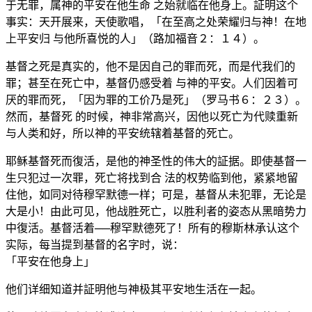
于无罪，属神的平安在他生命 之始就临在他身上。証明这个
事实：天开展来，天使歌唱，「在至高之处荣耀归与神！在地
上平安归 与他所喜悦的人」（路加福音２：１４）。
基督之死是真实的，他不是因自己的罪而死，而是代我们的
罪；甚至在死亡中，基督仍感受着 与神的平安。人们因着可
厌的罪而死，「因为罪的工价乃是死」（罗马书６：２３）。
然而，基督死 的时候，神非常高兴，因他以死亡为代赎重新
与人类和好，所以神的平安统辖着基督的死亡。
耶稣基督死而復活，是他的神圣性的伟大的証据。即使基督一
生只犯过一次罪，死亡将找到合 法的权势临到他，紧紧地留
住他，如同对待穆罕默德一样；可是，基督从未犯罪，无论是
大是小！由此可见，他战胜死亡，以胜利者的姿态从黑暗势力
中復活。基督活着──穆罕默德死了！所有的穆斯林承认这个
实际，每当提到基督的名字时，说：
「平安在他身上」
他们详细知道并証明他与神极其平安地生活在一起。