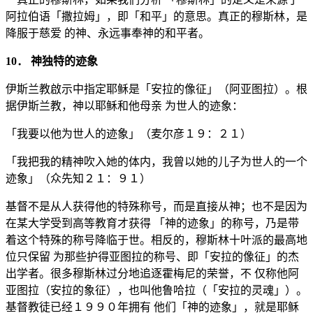
阿拉伯语「撒拉姆」，即「和平」的意思。真正的穆斯林，是
降服于慈爱 的神、永远事奉神的和平者。
10． 神独特的迹象
伊斯兰教啟示中指定耶稣是「安拉的像征」（阿亚图拉）。根
据伊斯兰教，神以耶稣和他母亲 为世人的迹象：
「我要以他为世人的迹象」（麦尔彦１９：２１）
「我把我的精神吹入她的体内，我曾以她的儿子为世人的一个
迹象」（众先知２１：９１）
基督不是从人获得他的特殊称号，而是直接从神；也不是因为
在某大学受到高等教育才获得 「神的迹象」的称号，乃是带
着这个特殊的称号降临于世。相反的，穆斯林十叶派的最高地
位只保留 为那些护得亚图拉的称号、即「安拉的像征」的杰
出学者。很多穆斯林过分地追逐霍梅尼的荣誉，不 仅称他阿
亚图拉（安拉的象征），也叫他鲁哈拉（「安拉的灵魂」）。
基督教徒已经１９９０年拥有 他们「神的迹象」，就是耶稣