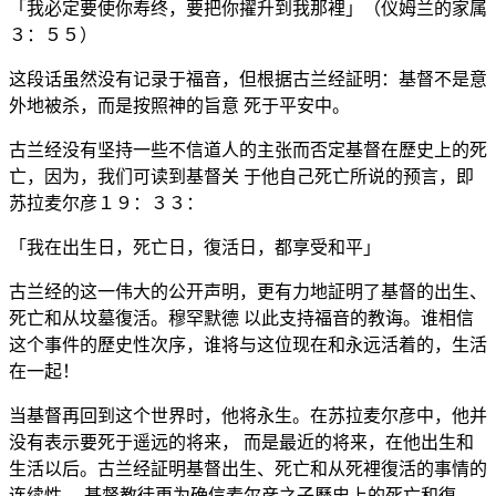
「我必定要使你寿终，要把你擢升到我那裡」（仪姆兰的家属
３：５５）
这段话虽然没有记录于福音，但根据古兰经証明：基督不是意
外地被杀，而是按照神的旨意 死于平安中。
古兰经没有坚持一些不信道人的主张而否定基督在歷史上的死
亡，因为，我们可读到基督关 于他自己死亡所说的预言，即
苏拉麦尔彦１９：３３：
「我在出生日，死亡日，復活日，都享受和平」
古兰经的这一伟大的公开声明，更有力地証明了基督的出生、
死亡和从坟墓復活。穆罕默德 以此支持福音的教诲。谁相信
这个事件的歷史性次序，谁将与这位现在和永远活着的，生活
在一起！
当基督再回到这个世界时，他将永生。在苏拉麦尔彦中，他并
没有表示要死于遥远的将来， 而是最近的将来，在他出生和
生活以后。古兰经証明基督出生、死亡和从死裡復活的事情的
连续性 。基督教徒更为确信麦尔彦之子歷史上的死亡和復