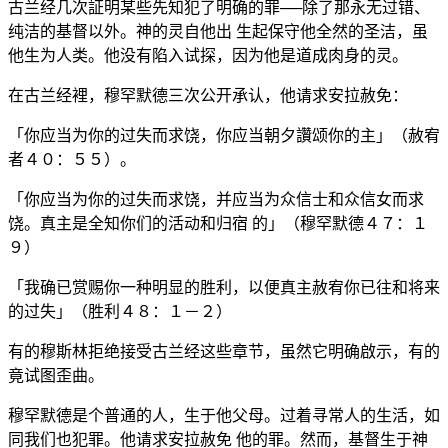
古兰经几次証明某些先知犯了明确的罪──除了那永无过错、
纯洁的基督以外。神的灵自他出 生起保守他全然的圣洁，虽
他生为人类。他没有陷入试探，因为他是道成肉身的灵。
在古兰经裡，穆罕默德三次公开承认，他请求安拉赦免：
「你应当为你的过失而求饶，你应当朝夕讚颂你的主」（赦宥
者４０：５５）。
「你应当为你的过失而求饶，并应当为众信士和众信女而求
饶。真主是全知你们的活动和归宿 的」（穆罕默德４７：１
９）
「我确已赏赐你一种明显的胜利，以便真主赦宥你已往和将来
的过失」（胜利４８：１－２）
有的穆斯林拒绝接受古兰经这些章节，虽然它明确啟示，有的
竟试图歪曲。
穆罕默德是个普通的人，生于他父母。过着寻常人的生活，如
同我们也犯罪。他请求安拉赦免 他的罪。然而，基督生于神