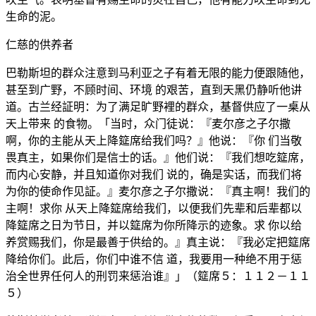
生命的泥。
仁慈的供养者
巴勒斯坦的群众注意到马利亚之子有着无限的能力便跟随他，
甚至到广野，不顾时间、环境 的艰苦，直到天黑仍静听他讲
道。古兰经証明：为了满足旷野裡的群众，基督供应了一桌从
天上带来 的食物。「当时，众门徒说：『麦尔彦之子尔撒
啊，你的主能从天上降筵席给我们吗？』他说：『你 们当敬
畏真主，如果你们是信士的话。』他们说：『我们想吃筵席，
而内心安静，并且知道你对我们 说的，确是实话，而我们将
为你的使命作见証。』麦尔彦之子尔撒说：『真主啊！我们的
主啊！求你 从天上降筵席给我们，以便我们先辈和后辈都以
降筵席之日为节日，并以筵席为你所降示的迹象。求 你以给
养赏赐我们，你是最善于供给的。』真主说：『我必定把筵席
降给你们。此后，你们中谁不信 道，我要用一种绝不用于惩
治全世界任何人的刑罚来惩治谁』」（筵席５：１１２－１１
５）