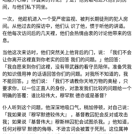
间，与他们私下同坐。
一次， 他趁机进入一个受严密监视、被判长期徒刑的犯人房
间。从他过去的探访中，他们认 识了他，惯于听他的讲道。
在他每次访问后的几天裡，他们会热情由衷的讨论他带来的信
息。
当他这次来访时，他们突然关上他背后的门，说：「我们不会
让你离开这裡直到你老实的回答 我们的问题。」他回答：
「我自愿来到你们这裡，没有带武器的看守员陪伴。准备凭我
的知识借用神 的话语回答你们的问题。对我所不知道的，我
不能回答。」他们说：「我们不请教你天地万物的奥秘 ，只
要求你，以一位正直人的身份，对激发我们比较的问题给一个
明确的答覆：谁比较伟大，穆罕默 德亦或是基督？
仆人听到这个问题，他深深地吸口气，稍加停顿，对自己说：
「我如果说『穆罕默德较伟大』 ，基督教囚犯会反对或攻击
我；如果说『基督伟大』穆斯林囚犯会试图杀我。」他知道，
任何对穆罕 默德的侮辱、不逊言词会被置于死刑。这位属神