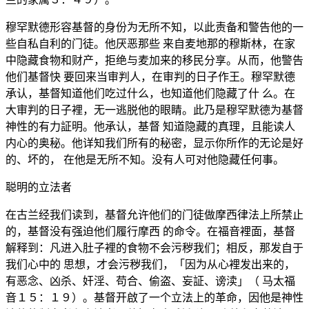
穆罕默德形容基督的身份为无所不知，以此责备和警告他的一
些自私自利的门徒。他厌恶那些 来自麦地那的穆斯林，在家
中隐藏食物和财产，拒绝与麦加来的移民分享。从而，他警告
他们基督快 要回来当审判人，在审判的日子作王。穆罕默德
承认，基督知道他们吃过什么，也知道他们隐藏了什 么。在
大审判的日子裡，无一逃脱他的眼睛。此乃是穆罕默德为基督
神性的有力証明。他承认，基督 知道隐藏的真理，且能读人
内心的奥秘。他详知我们所有的秘密，显示你所作的无论是好
的、坏的， 在他是无所不知。没有人可对他隐藏任何事。
聪明的立法者
在古兰经我们读到，基督允许他们的门徒做摩西律法上所禁止
的，基督没有强迫他们履行摩西 的命令。在福音裡面，基督
解释到：凡进入肚子裡的食物不会污秽我们；相反，那发自于
我们心中的 思想，才会污秽我们，「因为从心裡发出来的，
有恶念、凶杀、奸淫、苟合、偷盗、妄証、谤渎」（ 马太福
音１５：１９）。基督开啟了一个立法上的革命，因他是神性