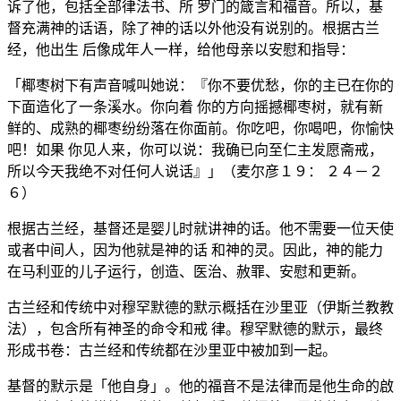
诉了他，包括全部律法书、所 罗门的箴言和福音。所以，基
督充满神的话语，除了神的话以外他没有说别的。根据古兰
经，他出生 后像成年人一样，给他母亲以安慰和指导：
「椰枣树下有声音喊叫她说：『你不要优愁，你的主已在你的
下面造化了一条溪水。你向着 你的方向摇撼椰枣树，就有新
鲜的、成熟的椰枣纷纷落在你面前。你吃吧，你喝吧，你愉快
吧！如果 你见人来，你可以说：我确已向至仁主发愿斋戒，
所以今天我绝不对任何人说话』」（麦尔彦１９： ２４－２
６）
根据古兰经，基督还是婴儿时就讲神的话。他不需要一位天使
或者中间人，因为他就是神的话 和神的灵。因此，神的能力
在马利亚的儿子运行，创造、医治、赦罪、安慰和更新。
古兰经和传统中对穆罕默德的默示概括在沙里亚（伊斯兰教教
法），包含所有神圣的命令和戒 律。穆罕默德的默示，最终
形成书卷：古兰经和传统都在沙里亚中被加到一起。
基督的默示是「他自身」。他的福音不是法律而是他生命的啟