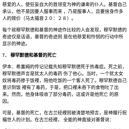
慈爱的人，使狂妄自大的首领变为神的谦卑的仆人。基督自己
承认，他不是因要人服事而来 ，乃是服事人，且要捨身作多
人的赎价（马太福音２０：２８）。
每个就穆罕默德和基督的神迹作比较的人会发现，穆罕默德的
奇迹仅是话语，基督的奇迹则 是在他慈爱和怜悯的行动中所
显示的神迹。
7． 穆罕默德和基督的死亡
伊本．希塞姆的传记记载先知穆罕默德死于热毒症。死之前，
穆罕默德声言是犹太人的毒药 伤了他心。当时，一个犹太女
奴将毒药掺于饭裡，陪他吃饭的一个客人死了。穆罕默德自己
意识到饭 裡有了毒药，于是，把口裡未吞下的食物吐了出
来。然而，他身体吸收了部分毒药，这或许是他死亡 的原
因。
可是，基督的死亡，在古兰经裡则被清楚地预言，是神履行祝
福世人的计划。在古兰经裡， 全能的神直接对基督说：