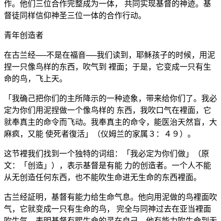
作。他们三位合作完整成为一体， 共同实现基督的神迹。基
督徒同样信仰神圣三位一体的合作行动。
青年创造者
在古兰经──不是在福音──我们读到，耶稣孩子的时候，用泥
捏一只像鸟样的东西，吹气到 裡面；于是，它变成一只有生
命的鸟，飞上天。
「我确己把你们的主所降示的一种迹象，带来给你们了。我必
定为你们用泥捏做一个像鸟样的 东西，我吹口气在裡面，它
就奉真主的命令而飞动。我奉真主的命令，能医治天然盲，大
麻疯，又能 使死者復活」（仪姆兰的家属３：４９）。
这节裡我们找到一个独特的词组：「我必定为你们做」（原
文：「创造」），表示基督是有能 力的创造者。一个人不能
从无创造任何东西，也不能吹生命进无生命的东西裡面。
古兰经証明，基督有能力给生命气息。他向用泥做的鸟裡面吹
气，它就变成一只有生命的鸟， 完全与同神过去在亚当裡面
吹生气。表明基督有赐生命的灵在自己，他有能力吹生命到无