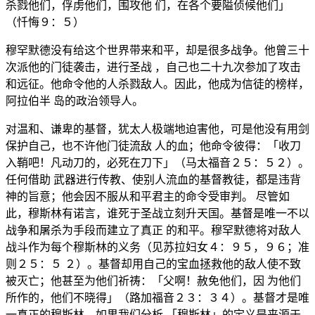
杀戮他们，俘虏他们，围攻他 们，在各个要隘侦候他们」
（忏悔９：５）
穆罕默德没有给这个世界带来和平，却是很多战争。他曾三十
次派他的门徒袭击，进行圣战 ，自己也二十九次参加了攻击
和远征。他命令他的人杀戮敌人。因此，他成为信徒的榜样，
阿拉伯半 岛的政治领导人。
对温和、谦卑的基督，犹太人极端地迫害他，可是他没有用剑
保护自己，也不许他门徒流敌 人的血；他命令彼得：「收刀
入鞘吧！凡动刀的，必死在刀下」（马太福音２５：５２）。
任何借助 武器进行传教、使别人流血的基督教徒，都是违背
神的旨意；他会因不服从和平君主的命令受审判。 尽管如
此，穆斯林有诺言，谁死于圣战立刻升天国。基督是唯一不以
战争和屠杀为手段而建立了真正 的和平。穆罕默德将对敌人
战斗作为每个穆斯林的义务（见苏拉妇女４：９５，９６；准
则２５：５ ２）。基督却用自己的宝血拯救他的敌人使不致
被灭亡；他甚至为他们祈祷：「父啊！赦免他们，因 为他们
所作的，他们不晓得」（路加福音２３：３４）。基督才是唯
一真正的穆斯林，如果我们分析 「穆斯林」的定义是来源于