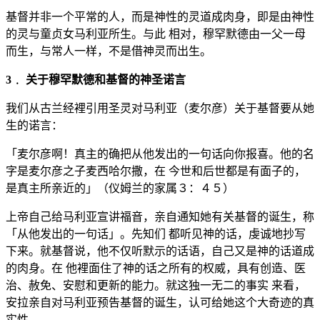
基督并非一个平常的人，而是神性的灵道成肉身，即是由神性
的灵与童贞女马利亚所生。与此 相对，穆罕默德由一父一母
而生，与常人一样，不是借神灵而出生。
3﹒ 关于穆罕默德和基督的神圣诺言
我们从古兰经裡引用圣灵对马利亚（麦尔彦）关于基督要从她
生的诺言：
「麦尔彦啊！真主的确把从他发出的一句话向你报喜。他的名
字是麦尔彦之子麦西哈尔撒，在 今世和后世都是有面子的，
是真主所亲近的」（仪姆兰的家属３：４５）
上帝自己给马利亚宣讲福音，亲自通知她有关基督的诞生，称
「从他发出的一句话」。先知们 都听见神的话，虔诚地抄写
下来。就基督说，他不仅听默示的话语，自己又是神的话道成
的肉身。在 他裡面住了神的话之所有的权威，具有创造、医
治、赦免、安慰和更新的能力。就这独一无二的事实 来看，
安拉亲自对马利亚预告基督的诞生，认可给她这个大奇迹的真
实性。