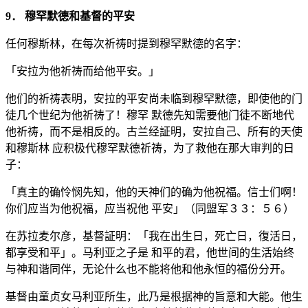
9． 穆罕默德和基督的平安
任何穆斯林，在每次祈祷时提到穆罕默德的名字：
「安拉为他祈祷而给他平安。」
他们的祈祷表明，安拉的平安尚未临到穆罕默德，即使他的门
徒几个世纪为他祈祷了！穆罕 默德先知需要他门徒不断地代
他祈祷，而不是相反的。古兰经証明，安拉自己、所有的天使
和穆斯林 应积极代穆罕默德祈祷，为了救他在那大审判的日
子：
「真主的确怜悯先知，他的天神们的确为他祝福。信士们啊！
你们应当为他祝福，应当祝他 平安」（同盟军３３：５６）
在苏拉麦尔彦，基督証明：「我在出生日，死亡日，復活日，
都享受和平」。马利亚之子是 和平的君，他世间的生活始终
与神和谐同伴，无论什么也不能将他和他永恒的福份分开。
基督由童贞女马利亚所生，此乃是根据神的旨意和大能。他生