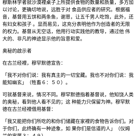
穆斯林学者就沙漠裡桌子上所提供食物的数量和质量，多方加
以讨论，更确切地说，远胜于对 食品供应者的研究。根据福
音，基督用五饼和两条鱼，谢恩，让五千男人吃饱，此外，还
有妇女和孩子 。显而易见，这充分表明他作为创造者的无限
的权力。基督从无空话，他用行动实践他的教导，通过他 伟
大的、非凡的神迹显示他的旨意和爱。
奥秘的啟示者
在古兰经裡，穆罕默德宣告：
「我不对你们说：我有真主的一切宝藏。我也不对你们说：我
能知幽玄」（牲畜６：５０）。
可就基督来说，情况不同。穆罕默德指着基督说，他知饶人类
的奥秘，看到他人看不见的；这 种能力只保留为神。穆罕默
德在古兰经裡借用基督：
「我又能把你们所吃的和你们储藏在家裡的食物告诉你们。对
于你们，此终确有一种迹象，如 果你们是信道的人」（仪姆
兰的家属３：４９）。