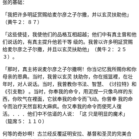
张的基础：
「我把许多明証赏赐给麦尔彦之子尔撒，并以玄灵扶助他」
（黄牛２：８７）
「这些使徒，我使他们的品格互相超越；他们中有真主曾和他
们说话的，有真主提升他若干等 级的。我曾以许多明証赏赐
给麦尔彦之子尔撒，并且以玄灵扶助他」（黄牛２：２５
３）。
「那时，真主将说麦尔彦之子尔撒啊！你当记忆我所赐你和你
母亲的恩典。当时，我曾以玄灵 扶助你，你在摇篮裡，在壮
年时，对人说话。当时，我曾教你书法、智慧、《讨拉特》和
《引支勒》 。当时，你奉我的命令，用泥捏一只像鸟样的东
西，你吹气在裡面，它就奉我的命令而飞动。你曾奉 我的命
令而治疗天然盲和大麻疯。你又奉我的命令而使死人復
活。．．．他们中不信道的人说：「这 只是明显的魔术」
（筵席５：１１０）
何等的奇妙啊！古兰经反覆証明安拉、基督和圣灵的完美合