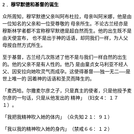
2﹒ 穆罕默德和基督的诞生
众所周知，穆罕默德父亲叫阿布杜拉，母亲叫阿米娜，他是由
一位知名的父亲和一位受尊敬的 母亲所生。不论古兰经亦是
穆斯林学者都不宣称穆罕默德是超自然而生。他的出生既不是
由天使宣布， 也不是出于神的话语，却同我们一样，为人父
母按自然方式所生。
至于基督，古兰经几次陈述了他不是与我们一样自然的出生
的。他的父亲不是有人性的。他乃 是由童贞女马利亚不经人
父、因安拉向她吹灵气而成孕。这使得基督──独一无二──是
世上唯一的 因着神的话语和圣灵而降生的。
「麦西哈。尔撒麦尔彦之子，只是真主的使者，只是他授予麦
尔彦的一句话，只是从他发出的 精神」（妇女４：１７
１）。
「我把我精神吹入她的体内」（众先知２１：９１）
「我以我的精神吹入她的身内」（禁戒６６：１２）