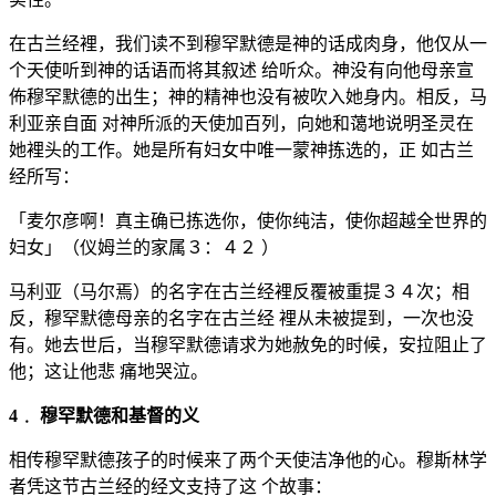
在古兰经裡，我们读不到穆罕默德是神的话成肉身，他仅从一
个天使听到神的话语而将其叙述 给听众。神没有向他母亲宣
佈穆罕默德的出生；神的精神也没有被吹入她身内。相反，马
利亚亲自面 对神所派的天使加百列，向她和蔼地说明圣灵在
她裡头的工作。她是所有妇女中唯一蒙神拣选的，正 如古兰
经所写：
「麦尔彦啊！真主确已拣选你，使你纯洁，使你超越全世界的
妇女」（仪姆兰的家属３：４２ ）
马利亚（马尔焉）的名字在古兰经裡反覆被重提３４次；相
反，穆罕默德母亲的名字在古兰经 裡从未被提到，一次也没
有。她去世后，当穆罕默德请求为她赦免的时候，安拉阻止了
他；这让他悲 痛地哭泣。
4﹒ 穆罕默德和基督的义
相传穆罕默德孩子的时候来了两个天使洁净他的心。穆斯林学
者凭这节古兰经的经文支持了这 个故事：