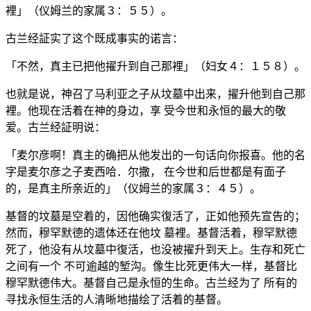
裡」（仪姆兰的家属３：５５）。
古兰经証实了这个既成事实的诺言：
「不然，真主已把他擢升到自己那裡」（妇女４：１５８）。
也就是说，神召了马利亚之子从坟墓中出来，擢升他到自己那
裡。他现在活着在神的身边，享 受今世和永恒的最大的敬
爱。古兰经証明说：
「麦尔彦啊！真主的确把从他发出的一句话向你报喜。他的名
字是麦尔彦之子麦西哈．尔撒， 在今世和后世都是有面子
的，是真主所亲近的」（仪姆兰的家属３：４５）。
基督的坟墓是空着的，因他确实復活了，正如他预先宣告的；
然而，穆罕默德的遗体还在他坟 墓裡。基督活着，穆罕默德
死了，他没有从坟墓中復活，也没被擢升到天上。生存和死亡
之间有一个 不可逾越的堑沟。像生比死更伟大一样，基督比
穆罕默德伟大。基督自己是永恒的生命。古兰经为了 所有的
寻找永恒生活的人清晰地描绘了活着的基督。