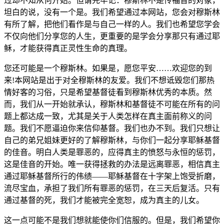
过却不知从何开始。但请先牢记：穆斯林不是传福音的对象，
坦白的说，没有一个是。我们希望通过本网站，您会对穆斯林
有所了解，把他们看作是与自己一样的人。我们也希望您学会
不仅向他们分享您的人生，更重要的是学会分享那只有通过耶
稣，才能获得真正灵性生命的真理。
您还可能是一个穆斯林。如果是，愿您平安……欢迎您的到
来!本网站是出于对全穆斯林的友爱。我们不想诋毁您们那热
情好客的习俗，只是希望基督徒看到穆斯林优秀的本质。然
而，我们从一开始就承认，穆斯林和基督徒不可能在所有的问
题上都达成一致，尤其是关于人类怎样在真主面前称义的问
题。我们不愿逼迫你来信仰基督。我们也办不到。我们只想让
自己的弟兄姐妹更好的了解穆斯林，与你们一起分享耶稣基督
的佳音。明白人类是罪恶的，应得真主的愤怒与永恒的惩罚，
这是佳音的开始。唯一获得拯救的办法是远离罪恶，相信真主
通过耶稣基督所行的伟绩——耶稣基督在十字架上饱受折磨，
流尽宝血，承担了我们所有罪恶的惩罚，在三天后复活。只有
通过基督的死，我们才能被完全宽恕，成为真主的儿女。
这一点可能不是我们想就能使你们信服的。但是，我们希望你